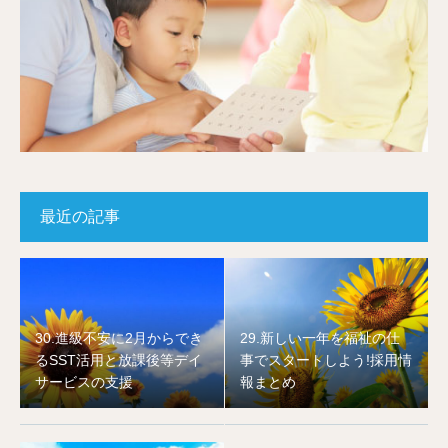
最近の記事
30.進級不安に2月からでき
29.新しい一年を福祉の仕
るSST活用と放課後等デイ
事でスタートしよう!採用情
サービスの支援
報まとめ