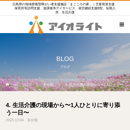
広島県の地域密着型障がい者支援施設「まごころの家」｜児童発達支援、
保育所等訪問支援、放課後等デイサービス、就労継続支援B型、短期入
所、生活介護
BLOG
ブログ
ブログ
未分類
4. 生活介護の現場から〜1人ひとりに寄り添う一日〜
4. 生活介護の現場から〜1人ひとりに寄り添
う一日〜
2025.10.04
未分類