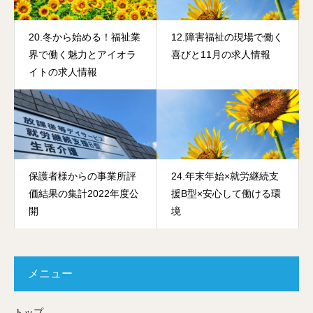
20.冬から始める！福祉業
12.障害福祉の現場で働く
界で働く魅力とアイオラ
喜びと11月の求人情報
イトの求人情報
保護者様からの事業所評
24.年末年始×就労継続支
価結果の集計2022年度公
援B型×安心して働ける環
開
境
メニュー
トップ