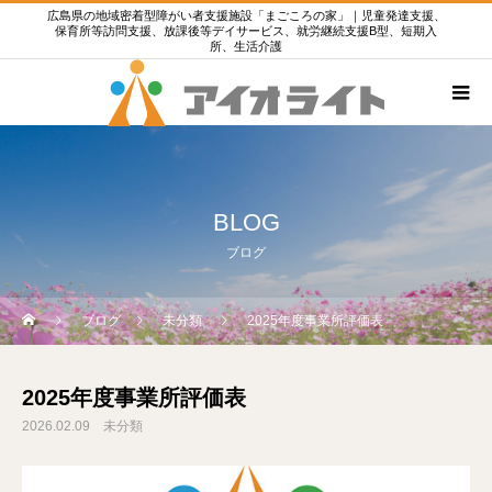
広島県の地域密着型障がい者支援施設「まごころの家」｜児童発達支援、
保育所等訪問支援、放課後等デイサービス、就労継続支援B型、短期入
所、生活介護
BLOG
ブログ
ブログ
未分類
2025年度事業所評価表
2025年度事業所評価表
2026.02.09
未分類