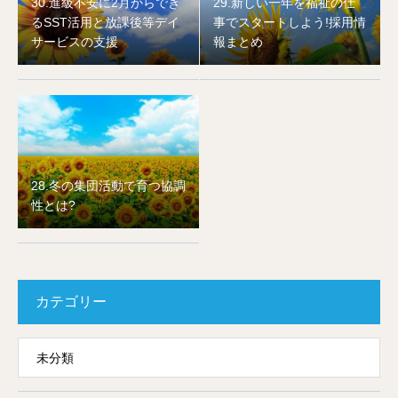
30.進級不安に2月からでき
29.新しい一年を福祉の仕
るSST活用と放課後等デイ
事でスタートしよう!採用情
サービスの支援
報まとめ
28.冬の集団活動で育つ協調
性とは?
カテゴリー
未分類