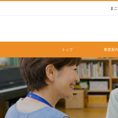
まご
トップ
事業案